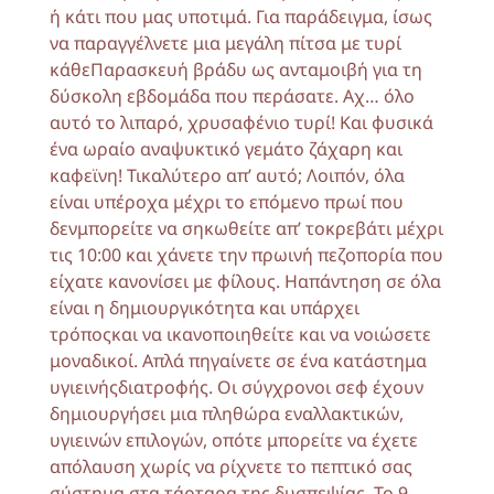
ή κάτι που μας υποτιμά. Για παράδειγμα, ίσως
να παραγγέλνετε μια μεγάλη πίτσα με τυρί
κάθεΠαρασκευή βράδυ ως ανταμοιβή για τη
δύσκολη εβδομάδα που περάσατε. Αχ… όλο
αυτό το λιπαρό, χρυσαφένιο τυρί! Και φυσικά
ένα ωραίο αναψυκτικό γεμάτο ζάχαρη και
καφεϊνη! Τικαλύτερο απ’ αυτό; Λοιπόν, όλα
είναι υπέροχα μέχρι το επόμενο πρωί που
δενμπορείτε να σηκωθείτε απ’ τοκρεβάτι μέχρι
τις 10:00 και χάνετε την πρωινή πεζοπορία που
είχατε κανονίσει με φίλους. Ηαπάντηση σε όλα
είναι η δημιουργικότητα και υπάρχει
τρόποςκαι να ικανοποιηθείτε και να νοιώσετε
μοναδικοί. Απλά πηγαίνετε σε ένα κατάστημα
υγιεινήςδιατροφής. Οι σύγχρονοι σεφ έχουν
δημιουργήσει μια πληθώρα εναλλακτικών,
υγιεινών επιλογών, οπότε μπορείτε να έχετε
απόλαυση χωρίς να ρίχνετε το πεπτικό σας
σύστημα στα τάρταρα της δυσπεψίας. Το 9