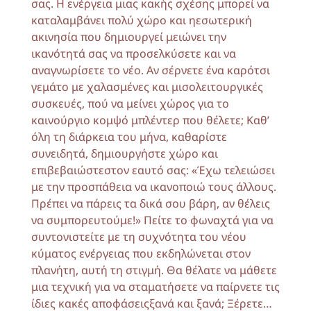
σας. Η ενέργεια μιας κακής σχέσης μπορεί να
καταλαμβάνει πολύ χώρο και ηεσωτερική
ακινησία που δημιουργεί μειώνει την
ικανότητά σας να προσελκύσετε και να
αναγνωρίσετε το νέο. Αν σέρνετε ένα καρότσι
γεμάτο με χαλασμένες και μισολειτουργικές
συσκευές, πού να μείνει χώρος για το
καινούργιο κομψό μπλέντερ που θέλετε; Καθ’
όλη τη διάρκεια του μήνα, καθαρίστε
συνειδητά, δημιουργήστε χώρο και
επιβεβαιώστεστον εαυτό σας: «Έχω τελειώσει
με την προσπάθεια να ικανοποιώ τους άλλους.
Πρέπει να πάρεις τα δικά σου βάρη, αν θέλεις
να συμπορευτούμε!» Πείτε το φωναχτά για να
συντονιστείτε με τη συχνότητα του νέου
κύματος ενέργειας που εκδηλώνεται στον
πλανήτη, αυτή τη στιγμή. Θα θέλατε να μάθετε
μια τεχνική για να σταματήσετε να παίρνετε τις
ίδιες κακές αποφάσειςξανά και ξανά; Ξέρετε…