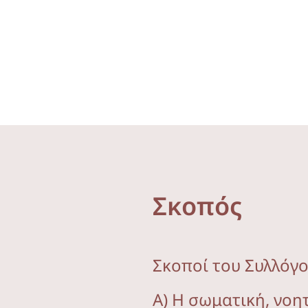
Σκοπός
Σκοποί του Συλλόγου
Α) Η σωματική, νοη