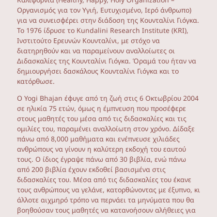
Οργανισμός για τον Υγιή, Ευτυχισμένο, Ιερό άνθρωπο)
για να συνεισφέρει στην διάδοση της Κουνταλίνι Γιόγκα.
Το 1976 ίδρυσε το Kundalini Research Institute (KRI),
Ινστιτούτο Ερευνών Κουνταλίνι, με στόχο να
διατηρηθούν και να παραμείνουν αναλλοίωτες οι
Διδασκαλίες της Κουνταλίνι Γιόγκα. Όραμά του ήταν να
δημιουργήσει δασκάλους Κουνταλίνι Γιόγκα και το
κατόρθωσε.
Ο Yogi Bhajan έφυγε από τη ζωή στις 6 Οκτωβρίου 2004
σε ηλικία 75 ετών, όμως η έμπνευση που προσέφερε
στους μαθητές του μέσα από τις διδασκαλίες και τις
ομιλίες του, παραμένει αναλλοίωτη στον χρόνο. Δίδαξε
πάνω από 8,000 μαθήματα και ενέπνευσε χιλιάδες
ανθρώπους να γίνουν η καλύτερη εκδοχή του εαυτού
τους. Ο ίδιος έγραψε πάνω από 30 βιβλία, ενώ πάνω
από 200 βιβλία έχουν εκδοθεί βασισμένα στις
διδασκαλίες του. Μέσα από τις διδασκαλίες του έκανε
τους ανθρώπους να γελάνε, κατορθώνοντας με έξυπνο, κι
άλλοτε αιχμηρό τρόπο να περνάει τα μηνύματα που θα
βοηθούσαν τους μαθητές να κατανοήσουν αλήθειες για