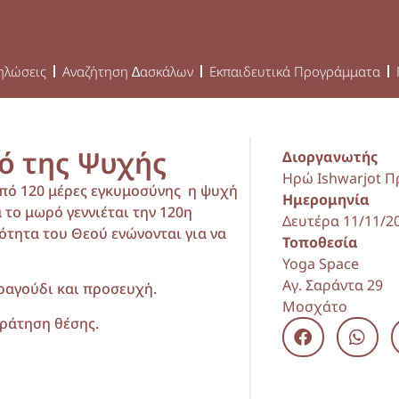
ηλώσεις
Αναζήτηση ∆ασκάλων
Εκπαιδευτικά Προγράμματα
μό της Ψυχής
Διοργανωτής
Ηρώ Ishwarjot Π
από 120 μέρες εγκυμοσύνης η ψυχή
Ημερομηνία
 το μωρό γεννιέται την 120η
Δευτέρα 11/11/20
ότητα του Θεού ενώνονται για να
Τοποθεσία
Yoga Space
Αγ. Σαράντα 29
τραγούδι και προσευχή.
Μοσχάτο
κράτηση θέσης.