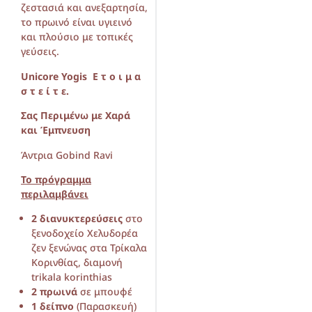
ζεστασιά και ανεξαρτησία,
το πρωινό είναι υγιεινό
και πλούσιο με τοπικές
γεύσεις.
Unicore
Yogis
Ε τ ο ι μ α
σ τ ε ί τ ε.
Σας Περιμένω με Χαρά
και Έμπνευση
Άντρια Gobind Ravi
Το πρόγραμμα
περιλαμβάνει
2 διανυκτερεύσεις
στο
ξενοδοχείο
Χελυδορέα
ζεν ξενώνας στα Τρίκαλα
Κορινθίας, διαμονή
trikala korinthias
2 πρωινά
σε μπουφέ
1 δείπνο
(Παρασκευή)