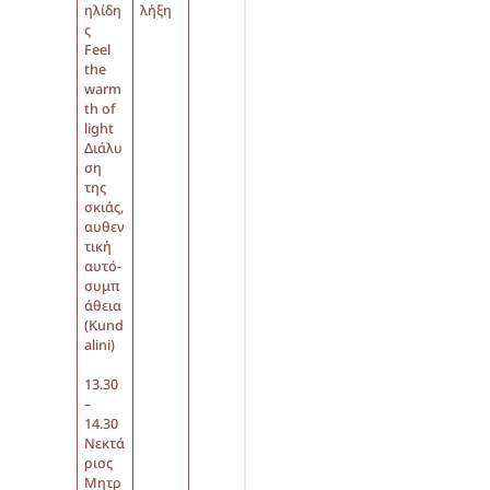
ηλίδη
λήξη
ς
Feel
the
warm
th of
light
Διάλυ
ση
της
σκιάς,
αυθεν
τική
αυτό-
συμπ
άθεια
(Kund
alini)
13.30
–
14.30
Νεκτά
ριος
Μητρ