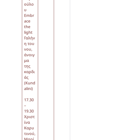
ούλο
υ
Embr
ace
the
light
Γαλήν
η του
νου,
άνοιγ
μα
της
καρδι
άς
(Kund
alini)
17.30
–
19.30
Χριστ
ίνα
Καρυ
τινού,
Μαρί