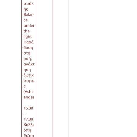
ιτσάκ
ης
Balan
ce
under
the
light
Παρά
δοση
στη
ροή,
ανάκτ
ηση
ζωτικ
ότητα
ς
(Asht
anga)
15.30
–
17.00
Καλλι
όπη
Ριζοπ