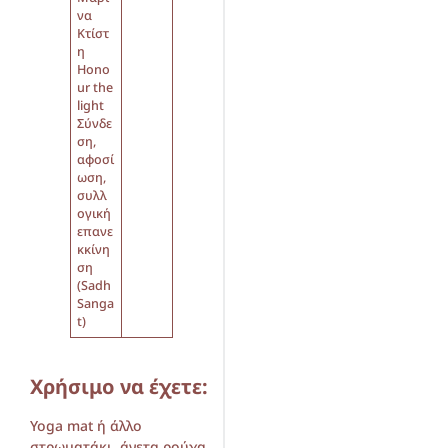
να
Κτίστ
η
Hono
ur the
light
Σύνδε
ση,
αφοσί
ωση,
συλλ
ογική
επανε
κκίνη
ση
(Sadh
Sanga
t)
Χρήσιμο να έχετε:
Yoga mat ή άλλο
στρωματάκι, άνετα ρούχα,