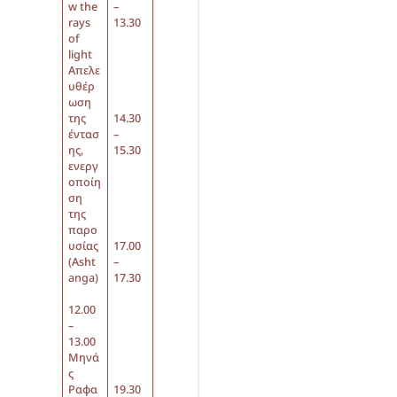
w the
–
rays
13.30
of
light
Απελε
υθέρ
ωση
της
14.30
έντασ
–
ης,
15.30
ενεργ
οποίη
ση
της
παρο
υσίας
17.00
(Asht
–
anga)
17.30
12.00
–
13.00
Μηνά
ς
Ραφα
19.30