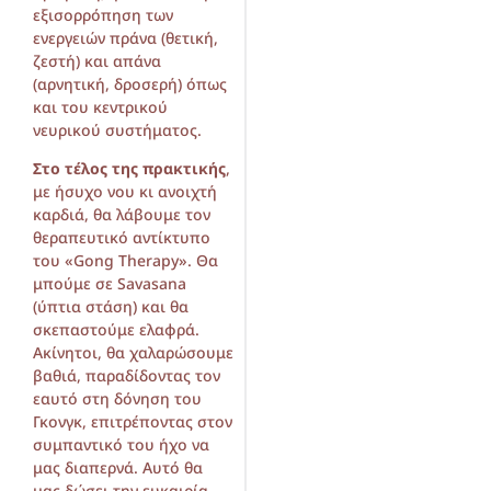
εξισορρόπηση των
ενεργειών πράνα (θετική,
ζεστή) και απάνα
(αρνητική, δροσερή) όπως
και του κεντρικού
νευρικού συστήματος.
Στο τέλος της πρακτικής
,
με ήσυχο νου κι ανοιχτή
καρδιά, θα λάβουμε τον
θεραπευτικό αντίκτυπο
του «Gong Therapy». Θα
μπούμε σε Savasana
(ύπτια στάση) και θα
σκεπαστούμε ελαφρά.
Ακίνητοι, θα χαλαρώσουμε
βαθιά, παραδίδοντας τον
εαυτό στη δόνηση του
Γκονγκ, επιτρέποντας στον
συμπαντικό του ήχο να
μας διαπερνά. Αυτό θα
μας δώσει την ευκαιρία