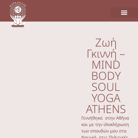
Ζωή
Γκιννή –
MIND
BODY
SOUL
YOGA
ATHENS
Γεννήθηκα στην Αθήνα
και με την ολοκλήρωση
των σπουδών μου στα
Νομικά, στις Πολιτικές